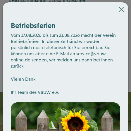
#Fachkräftemangel #ZukunftGestalten
#Zusammenarbeit
Bild v.l.n.r.: Thomas Wilde (Vorstandsvorsitzender
Betriebsferien
VBUW), Nicole Thomas (Geschäftsführerin VBUW),
Matthias Brauner (Kreisvorsitzender Mittelstandsunion
Vom 17.08.2026 bis zum 21.08.2026 macht der Verein
Spandau)
Betriebsferien. In dieser Zeit sind wir weder
persönlich noch telefonisch für Sie erreichbar. Sie
können uns aber eine E-Mail an
service@vbuw-
Zurück
online.de
senden, wir melden uns dann bei Ihnen
zurück.
Vielen Dank
Ihr Team des VBUW e.V.
Wir sind
für Sie Da.