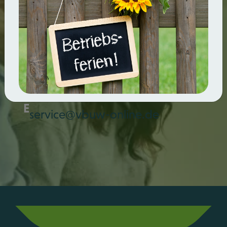
Sie haben Fragen? Dann rufen Sie
uns
einfach an oder schreiben Sie
uns eine
E-Mail.
T
+49 (0) 30 33 77 19 96
E
service@vbuw-online.de