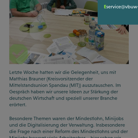
Bewertunge
SERVICE & TO
Satzung
E
service@vbuw-
Ihre Hilfe be
Mitglieders
LOGIN
Registrierun
Was wir Gute
Podcasts
WISSEN & POL
Videos
News
Downloads
Politik Dialo
Letzte Woche hatten wir die Gelegenheit, uns mit
Matthias Brauner (Kreisvorsitzender der
Mittelstandsunion Spandau (MIT)) auszutauschen. Im
Workshops &
Gespräch haben wir unsere Ideen zur Stärkung der
deutschen Wirtschaft und speziell unserer Branche
erörtert.
Besondere Themen waren der Mindestlohn, Minijobs
und die Digitalisierung der Verwaltung. Insbesondere
die Frage nach einer Reform des Mindestlohns und der
Minijobs bewegt viele Arbeitgeber – hier sehen wir