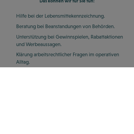
Das können wir für Sie tun:
Hilfe bei der Lebensmittekennzeichnung.
Beratung bei Beanstandungen von Behörden.
Unterstützung bei Gewinnspielen, Rabattaktionen
und Werbeaussagen.
Klärung arbeitsrechtlicher Fragen im operativen
Alltag.
Hygiene- und HACCP-Schulungen mit der bounti-
App.
FRANCHISE-SYSTEME & MEHRSTANDORT-
KONZEPTE
Dabei unterstützen wir Sie: