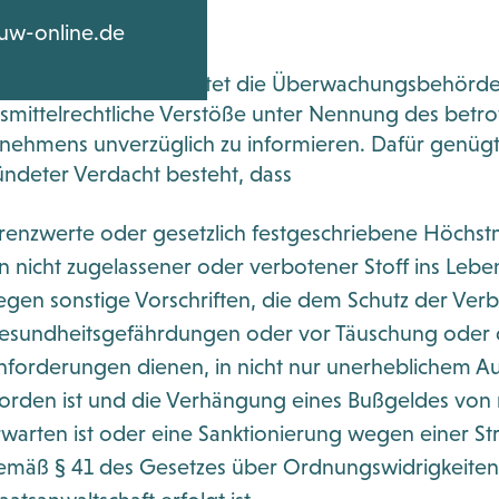
n
OLS
uw-online.de
i Werbemitteln & Co.
timmen
Abs. 1a LFGB verpflichtet die Überwachungsbehörden
g App bounti
s tun
smittelrechtliche Verstöße unter Nennung des betro
nehmens unverzüglich zu informieren. Dafür genügt
ITIK
ndeter Verdacht besteht, dass
renzwerte oder gesetzlich festgeschriebene Höchst
g
in nicht zugelassener oder verbotener Stoff ins Leben
egen sonstige Vorschriften, die dem Schutz der Ver
 Seminare
esundheitsgefährdungen oder vor Täuschung oder d
nforderungen dienen, in nicht nur unerheblichem A
orden ist und die Verhängung eines Bußgeldes von 
rwarten ist oder eine Sanktionierung wegen einer St
emäß § 41 des Gesetzes über Ordnungswidrigkeiten