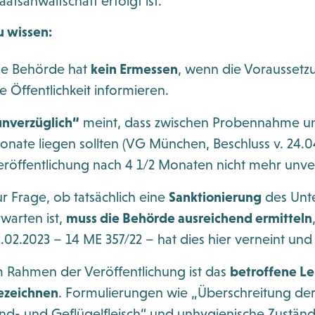
aatsanwaltschaft erfolgt ist.
u wissen:
ie Behörde hat
kein Ermessen
, wenn die Voraussetzu
e Öffentlichkeit informieren.
unverzüglich“
meint, dass zwischen Probennahme und
onate liegen sollten (VG München, Beschluss v. 24.0
eröffentlichung nach 4 1/2 Monaten nicht mehr unver
ur Frage, ob tatsächlich eine
Sanktionierung
des Unt
rwarten ist,
muss die Behörde ausreichend ermitteln
2.02.2023 – 14 ME 357/22 – hat dies hier verneint und
m Rahmen der Veröffentlichung ist das
betroffene Le
ezeichnen
. Formulierungen wie „Überschreitung de
ind- und Geflügelfleisch“ und unhygienische Zustände