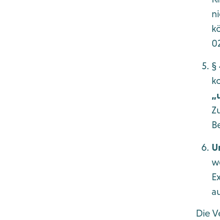
n
k
02
§
k
„
Z
B
U
w
E
a
Die V