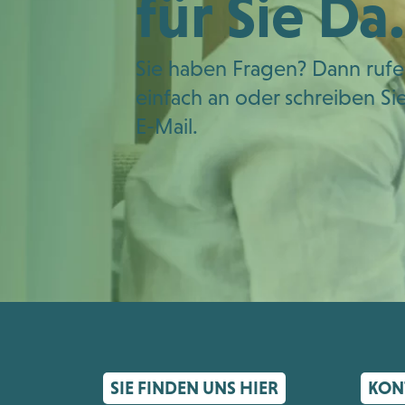
für Sie Da.
Sie haben Fragen? Dann rufe
einfach an oder schreiben Si
E-Mail.
SIE FINDEN UNS HIER
KON