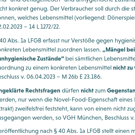
icht konkret genug. Der Verbraucher soll durch die s
önnen, welches Lebensmittel (vorliegend: Dönerspieße)
.02.2023 – 14 L 1272/22.
 40 Abs. 1a LFGB erfasst nur Verstöße gegen hygien
onkreten Lebensmittel zuordnen lassen.
„Mängel bei
unhygienische Zustände“
bei sämtlichen Lebensmitte
uordnung zu einem konkreten Lebensmittel
nicht zu
eschluss v. 06.04.2023 – M 26b E 23.186.
ngeklärte Rechtsfragen
dürfen
nicht
zum
Gegenstand
erden, nur wenn die Novel-Food-Eigenschaft eines 
xtrakt) zweifelsfrei feststeht, kann von einem nicht 
usgegangen werden, so VGH München, Beschluss v. 1
eröffentlichung nach § 40 Abs. 1a LFGB stellt einen m