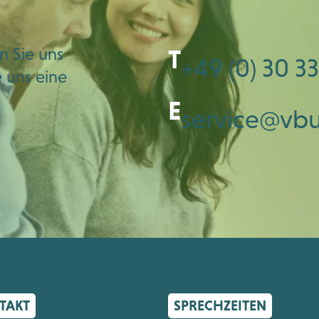
n Sie uns
T
+49 (0) 30 33
e uns eine
E
service@vb
TAKT
SPRECHZEITEN