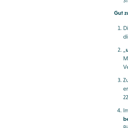
St
Gut z
D
di
„
M
V
Z
e
2
I
b
R