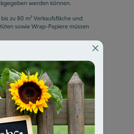
rückgegeben werden können.
 bis zu 80 m² Verkaufsfläche und
stüten sowie Wrap-Papiere müssen
ße Verpackung mit reduziertem Inhalt
bmuv.de/download/eckpunkte-zum-