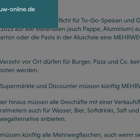
n
OLS
eht:
uw-online.de
i Werbemitteln & Co.
timmen
EHRWEG-Angebotspflicht für To-Go-Speisen und Get
.2025 auf alle Materialien (auch Pappe, Aluminium) a
g App bounti
s tun
karton oder die Pasta in der Aluschale eine MEHR
ITIK
Verzehr vor Ort dürfen für Burger, Pizza und Co. 
boten werden.
g
Supermärkte und Discounter müssen künftig MEHRW
 Seminare
er hinaus müssen alle Geschäfte mit einer Verkaufs
atmetern auch für Wasser, Bier, Softdrinks, Saft und
egalternative anbieten.
müssen künftig alle Mehrwegflaschen, auch wenn sie