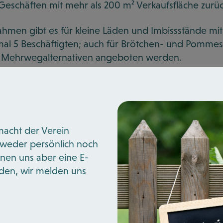
 Geschäften mit mehr als 200 m² Verkaufsfläche zu
hmen gibt es für kleine Läden und Imbissstände mit
al 5 Beschäftigten; auch für Brötchen- und Pomme
 Mehrwegalternativen angeboten werden.
eßlich soll klargestellt werden, dass eine gleich gro
 als Mogelpackung zulässig ist.
macht der Verein
och mehr lesen möchte, schaut hier:
https://www.
ir weder persönlich noch
z-fuer-weniger-verpackungsmuell
önnen uns aber eine E-
den, wir melden uns
rück