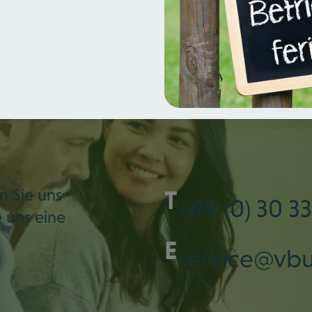
n Sie uns
T
+49 (0) 30 33
e uns eine
E
service@vb