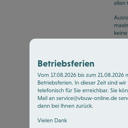
allen
Ausna
maxim
keine
Schli
nicht
Betriebsferien
Vom 17.08.2026 bis zum 21.08.2026 
Wer n
Betriebsferien. In dieser Zeit sind w
geset
telefonisch für Sie erreichbar. Sie k
Mail an
service@vbuw-online.de
sen
dann bei Ihnen zurück.
Zu
Vielen Dank