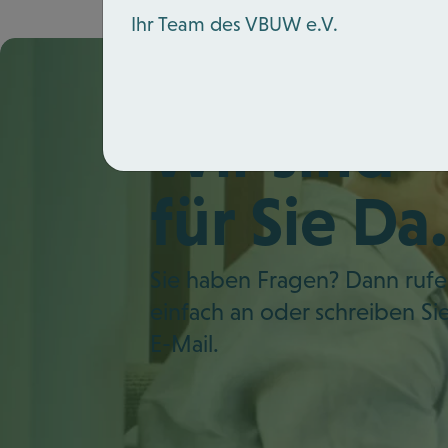
Ihr Team des VBUW e.V.
Wir sind
für Sie Da.
Sie haben Fragen? Dann rufe
einfach an oder schreiben Si
E-Mail.