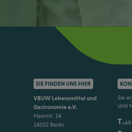
SIE FINDEN UNS HIER
KON
Sie e
VBUW Lebensmittel und
und t
Gastronomie e.V.
Heerstr. 14
T
+49 
14052 Berlin