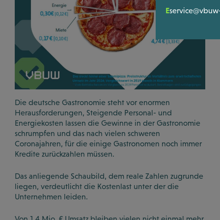
Bewertunge
SERVICE & TO
Satzung
E
service@vbuw-
Ihre Hilfe be
Mitglieders
LOGIN
Registrierun
Was wir Gute
Podcasts
WISSEN & POL
Videos
News
Downloads
Die deutsche Gastronomie steht vor enormen
Herausforderungen, Steigende Personal- und
Politik Dialo
Energiekosten lassen die Gewinne in der Gastronomie
schrumpfen und das nach vielen schweren
Workshops &
Coronajahren, für die einige Gastronomen noch immer
Kredite zurückzahlen müssen.
Das anliegende Schaubild, dem reale Zahlen zugrunde
liegen, verdeutlicht die Kostenlast unter der die
Unternehmen leiden.
Von 1,4 Mio. € Umsatz bleiben vielen nicht einmal mehr