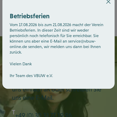
Zurück
Betriebsferien
Vom 17.08.2026 bis zum 21.08.2026 macht der Verein
Betriebsferien. In dieser Zeit sind wir weder
persönlich noch telefonisch für Sie erreichbar. Sie
können uns aber eine E-Mail an
service@vbuw-
online.de
senden, wir melden uns dann bei Ihnen
zurück.
Vielen Dank
Wir sind
für Sie Da.
Ihr Team des VBUW e.V.
Sie haben Fragen? Dann rufen Sie
uns
einfach an oder schreiben Sie
uns eine
E-Mail.
T
+49 (0) 30 33 77 19 96