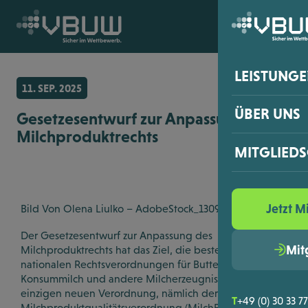
Skip
to
content
LEISTUNG
11. SEP. 2025
Leistungen –
ÜBER UNS
Gesetzesentwurf zur Anpassung des
Milchproduktrechts
BERATUNG & 
ÜBER UNS – 
MITGLIED
Lebensmittel
DER VERBAND
Mitgliedscha
Datenschutz
Jetzt M
Bild Von Olena Liulko – AdobeStock_1309658349
Wir für Sie
REGISTRIEREN
Der Gesetzesentwurf zur Anpassung des
Preisangabe
Team
Mit
Jetzt Mitgli
Milchproduktrechts hat das Ziel, die bestehenden vier
nationalen Rechtsverordnungen für Butter, Käse,
Verpackung
Konsummilch und andere Milcherzeugnisse in einer
STIMMEN & 
Beitragsord
einzigen neuen Verordnung, nämlich der
T
+49 (0) 30 33 7
Milchproduktqualitätsverordnung (MilchPQV),