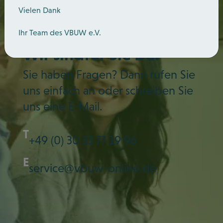
Vielen Dank
Ihr Team des VBUW e.V.
Wir sind
für Sie Da.
Sie haben Fragen? Dann rufen Sie
uns
einfach an oder schreiben Sie
uns eine
E-Mail.
T
+49 (0) 30 33 77 19 96
E
service@vbuw-online.de