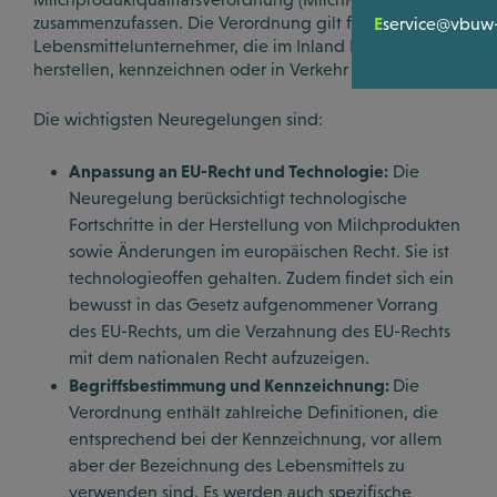
Bewertunge
SERVICE & TO
Satzung
E
zusammenzufassen. Die Verordnung gilt für
service@vbuw-
Lebensmittelunternehmer, die im Inland Milchprodukte
Ihre Hilfe be
Mitglieders
herstellen, kennzeichnen oder in Verkehr bringen.
LOGIN
Registrierun
Was wir Gute
Podcasts
Die wichtigsten Neuregelungen sind:
WISSEN & POL
Anpassung an EU-Recht und Technologie:
Videos
Die
Neuregelung berücksichtigt technologische
News
Fortschritte in der Herstellung von Milchprodukten
Downloads
sowie Änderungen im europäischen Recht. Sie ist
Politik Dialo
technologieoffen gehalten. Zudem findet sich ein
bewusst in das Gesetz aufgenommener Vorrang
Workshops &
des EU-Rechts, um die Verzahnung des EU-Rechts
mit dem nationalen Recht aufzuzeigen.
Begriffsbestimmung und Kennzeichnung:
Die
Verordnung enthält zahlreiche Definitionen, die
entsprechend bei der Kennzeichnung, vor allem
aber der Bezeichnung des Lebensmittels zu
verwenden sind. Es werden auch spezifische