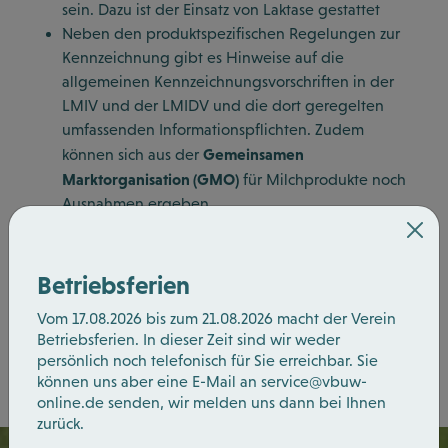
sein. Dazu ist der Einsatz von Laktase gestattet
Neben den produktspezifischen Regelungen zur
Kennzeichnung gibt es Hinweise auf die
allgemeinen Kennzeichnungsvorschriften in der
LMIV und der LMIDV und die dort geregelten
umfassenden Informationspflichten. Zudem
Gemeinsamen
können sich aus der
Marktorganisation (GMO)
für Milchprodukte noch
Ausnahmen ergeben.
Den Gesetzestext können Sie hier abrufen
Betriebsferien
Zurück
Vom 17.08.2026 bis zum 21.08.2026 macht der Verein
Betriebsferien. In dieser Zeit sind wir weder
persönlich noch telefonisch für Sie erreichbar. Sie
können uns aber eine E-Mail an
service@vbuw-
online.de
senden, wir melden uns dann bei Ihnen
zurück.