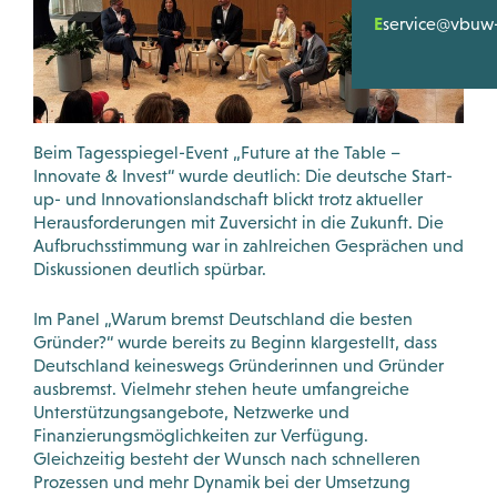
Bewertunge
SERVICE & TO
Satzung
E
service@vbuw-
Ihre Hilfe be
Mitglieders
LOGIN
Registrierun
Was wir Gute
Podcasts
Beim Tagesspiegel-Event „Future at the Table –
WISSEN & POL
Videos
Innovate & Invest“ wurde deutlich: Die deutsche Start-
up- und Innovationslandschaft blickt trotz aktueller
News
Herausforderungen mit Zuversicht in die Zukunft. Die
Downloads
Aufbruchsstimmung war in zahlreichen Gesprächen und
Politik Dialo
Diskussionen deutlich spürbar.
Workshops &
Im Panel „Warum bremst Deutschland die besten
Gründer?“ wurde bereits zu Beginn klargestellt, dass
Deutschland keineswegs Gründerinnen und Gründer
ausbremst. Vielmehr stehen heute umfangreiche
Unterstützungsangebote, Netzwerke und
Finanzierungsmöglichkeiten zur Verfügung.
Gleichzeitig besteht der Wunsch nach schnelleren
Prozessen und mehr Dynamik bei der Umsetzung