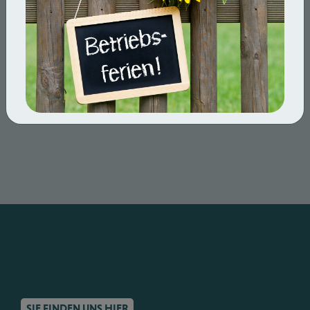
uns eine
E-Mail.
T
+49 (0) 30 33 77 19 96
E
service@vbuw-online.de
SIE FINDEN UNS HIER