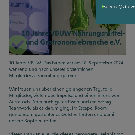
Bewertunge
SERVICE & TO
Satzung
E
service@vbuw-
Ihre Hilfe be
Mitglieders
LOGIN
Registrierun
Was wir Gute
Podcasts
WISSEN & POL
Videos
News
Downloads
10 Jahre VBUW. Das haben wir am 18. September 2024
während und nach unserer ordentlichen
Politik Dialo
Mitgliederversammlung gefeiert.
Workshops &
Wir freuen uns über einen gelungenen Tag, tolle
Mitglieder, viele neue Impulse und einen intensiven
Austausch. Aber auch gutes Essen und ein wenig
Teamwork, als es darum ging, im Escape-Room
gemeinsam gestohlenes Geld zu finden und damit
unsere Köpfe zu retten.
Vielen Dank an alle, die dieses besondere Ereignis mit