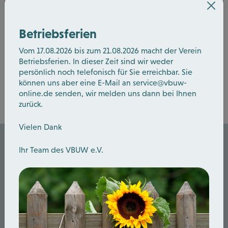
1
2
3
4
5
6
Betriebsferien
Vom 17.08.2026 bis zum 21.08.2026 macht der Verein
Betriebsferien. In dieser Zeit sind wir weder
Zurück
persönlich noch telefonisch für Sie erreichbar. Sie
können uns aber eine E-Mail an
service@vbuw-
online.de
senden, wir melden uns dann bei Ihnen
zurück.
Vielen Dank
Ihr Team des VBUW e.V.
Wir sind
für Sie Da.
Sie haben Fragen? Dann rufen Sie
uns
einfach an oder schreiben Sie